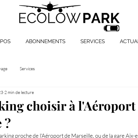
OPOS
ABONNEMENTS
SERVICES
ACTUA
yage
Services
23
2 min de lecture
ing choisir à l'Aéroport
 ?
rking proche de l'Aéroport de Marseille, ou de la gare Aix