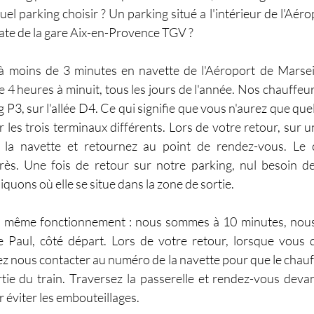
el parking choisir ? Un parking situé a l'intérieur de l'Aéro
ate de la gare Aix-en-Provence TGV ?
à moins de 3 minutes en navette de l'Aéroport de Marseill
e 4 heures à minuit, tous les jours de l'année. Nos chauffeu
ng P3, sur l'allée D4. Ce qui signifie que vous n'aurez que qu
les trois terminaux différents. Lors de votre retour, sur u
 la navette et retournez au point de rendez-vous. Le c
ès. Une fois de retour sur notre parking, nul besoin de
iquons où elle se situe dans la zone de sortie.
V, même fonctionnement : nous sommes à 10 minutes, nou
e Paul, côté départ. Lors de votre retour, lorsque vous d
z nous contacter au numéro de la navette pour que le chauf
tie du train. Traversez la passerelle et rendez-vous devan
r éviter les embouteillages.