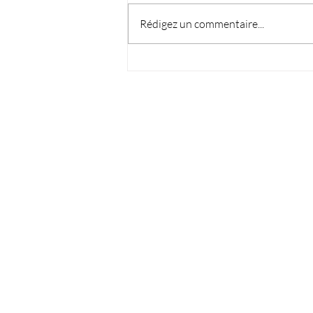
Rédigez un commentaire...
Où partir en mai ?
Secretariat
04 88 43 25 88
7j/7 - 8h/19h
Ecolowpark
3h30 - jusqu'à l'arri
Horaires flexibles en 
41 route du chemin 
13127 Vitrolles